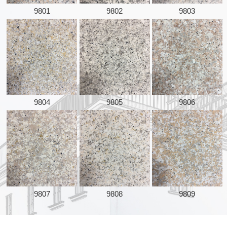
9801
9802
9803
9804
9805
9806
9807
9808
9809