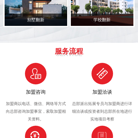
别墅翻新
学校翻新
服务流程
SERVICE
加盟咨询
加盟洽谈
加盟商以电话、微信、网络等方式
总部派出拓展专员与加盟商进行详
向总部咨询加盟事宜，索取加盟相
细洽谈或投资者到总部所在地进行
关资料。
实地项目考察