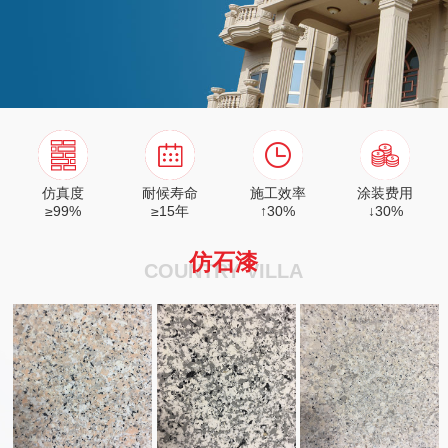
仿真度
耐候寿命
施工效率
涂装费用
≥99%
≥15年
↑30%
↓30%
仿石漆
COUNTRY VILLA