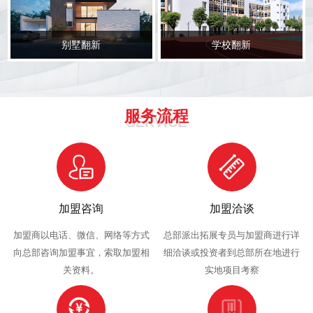
别墅翻新
学校翻新
服务流程
SERVICE
加盟咨询
加盟洽谈
加盟商以电话、微信、网络等方式
总部派出拓展专员与加盟商进行详
向总部咨询加盟事宜，索取加盟相
细洽谈或投资者到总部所在地进行
关资料。
实地项目考察