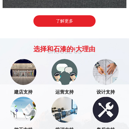
了解更多
选择和石漆的
大理由
6
CHOOSE US
建店支持
运营支持
设计支持