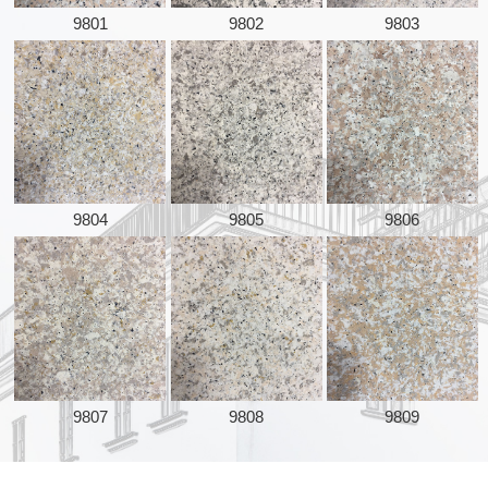
9801
9802
9803
9804
9805
9806
9807
9808
9809